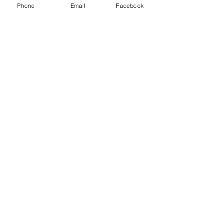
Phone
Email
Facebook
Logopedista Gloria Mazzolini
gloria.mazzolini@gmail.com
Tel:
334-723-0756
Centro Gianluca Bologna Via Tronto 10, 61010, Rio Salso
(PU)